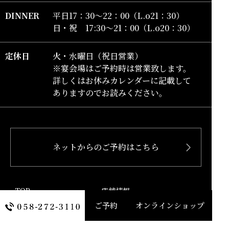
DINNER
平日17：30～22：00（L.o21：30）
日・祝 17:30～21：00（L.o20：30）
定休日
火・水曜日（祝日営業）
※宴会場はご予約時は営業致します。
詳しくはお休みカレンダーに記載して
ありますのでお読みください。
ひしの寿司フェイスブック
ネットからのご予約はこちら
ひしの寿司インスタグラム
TOP
店舗情報
ご予約
オンラインショップ
お品書き
新着情報
会席
オンラインショッピング