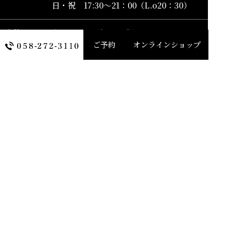
ひしの寿司インスタグラム
日・祝 17:30～21：00（L.o20：30）
定休日
火・水曜日（祝日営業）
※宴会場はご予約時は営業致します。
ご予約
オンラインショップ
詳しくはお休みカレンダーに記載して
ありますのでお読みください。
ネットからのご予約はこちら
TOP
店舗情報
お品書き
新着情報
会席
オンラインショッピング
法要
お支払い・配送について
慶事
特定商取引法に基づく表示