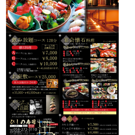
お品書き
会席
慶事
法要